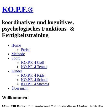
KO.P.F.®
koordinatives und kognitives,
psychologisches Funktions- &
Fertigkeitstraining
Home
Preise
Methode
Sport
KO.P.F. 4 Golf
KO.P.F. 4 Tennis
Kinder
KO.P.F. 4 Kids
KO.P.F. 4 School
KO.P.F. 4 Success
Über mich
Willkommen!
Mag. Uli Puhr
- Initiatorin und Gründerin dieser Marke - heißt Sie