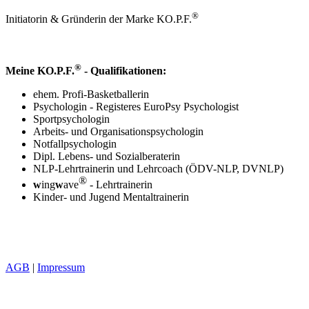
®
Initiatorin & Gründerin der Marke KO.P.F.
®
Meine KO.P.F.
- Qualifikationen:
ehem. Profi-Basketballerin
Psychologin - Registeres EuroPsy Psychologist
Sportpsychologin
Arbeits- und Organisationspsychologin
Notfallpsychologin
Dipl. Lebens- und Sozialberaterin
NLP-Lehrtrainerin und Lehrcoach (ÖDV-NLP, DVNLP)
®
w
ing
w
ave
- Lehrtrainerin
Kinder- und Jugend Mentaltrainerin
AGB
|
Impressum