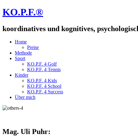
KO.P.F.®
koordinatives und kognitives, psychologisc
Home
Preise
Methode
Sport
KO.P.F. 4 Golf
KO.P.F. 4 Tennis
Kinder
KO.P.F. 4 Kids
KO.P.F. 4 School
KO.P.F. 4 Success
Über mich
Mag. Uli Puhr: